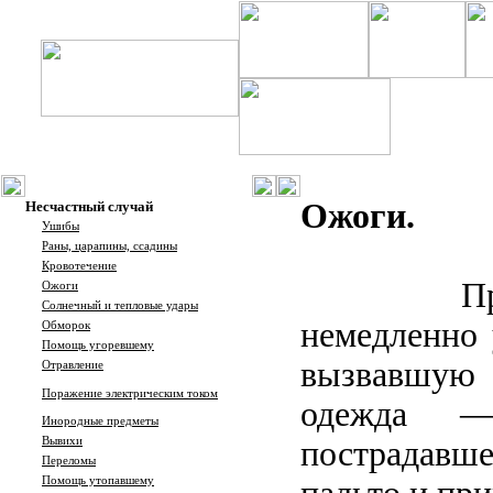
Ожоги.
Несчастный случай
Ушибы
Раны, царапины, ссадины
Кровотечение
П
Ожоги
Солнечный и тепловые удары
немедленно 
Обморок
Помощь угоревшему
вызвавшую 
Отравление
Поражение электрическим током
одежда —
Инородные предметы
Вывихи
пострадав
Переломы
Помощь утопавшему