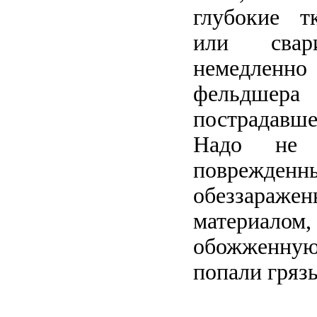
глубокие т
или свар
немедленн
фельдшера
пострадав
Надо не т
поврежденны
обеззараже
материа
обожженну
попали гряз