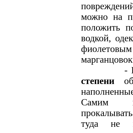
поврежден
можно на п
положить по
водкой, оде
фиолето
марганцовок
- При 
степени
обр
наполнен
Самим в
прокалывать
туда не п