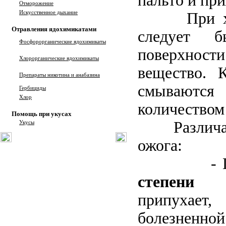
пальто и при
Отморожение
Искусственное дыхание
При хими
Отравления ядохимикатами
следует 
Фосфорорганические ядохимикаты
поверхност
Хлорорганические ядохимикаты
вещество. 
Препараты никотина и анабазина
смывают
Гербициды
Хлор
количеством
Помощь при укусах
Различают
Укусы
ожога:
- При 
степени
ко
припухае
болезненн