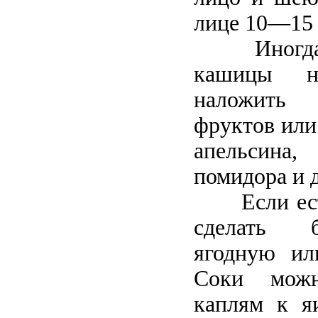
лице 10—15 
Иногд
кашицы 
наложить
фруктов или
апельсина,
помидора и д
Если ес
сделать бе
ягодную ил
Соки можн
каплям к я