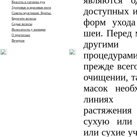
являются о
Красота и гигиена рук
Здоровые и красивые ноги
доступных и
Советы мужчинам. Бритье.
Берегите волосы
форм ухода
Седые волосы
Волосатость у женщин
шеи. Перед 
О прическах
Вечером
другими 
процедура
прежде всег
очищении, т
масок необ
линиях 
растяжения 
сухую или
или сухие уч