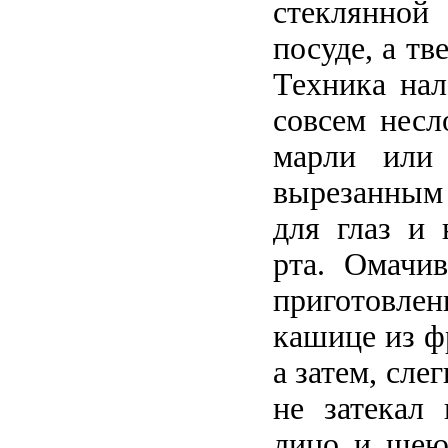
стеклянно
посуде, а тв
Техника нал
совсем несл
марли или
вырезанным
для глаз и 
рта. Омачив
приготовл
кашице из ф
а затем, сле
не затекал 
лицо и шею