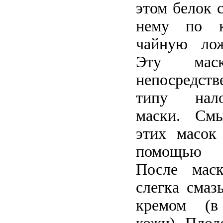
этом белок 
нему по к
чайную лож
Эту маск
непосредст
типу нало
маски. См
этих масок
помощью в
После мас
слегка сма
кремом (в