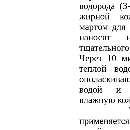
водорода (3
жирной ко
мартом для 
наносят 
тщательног
Через 10 м
теплой вод
ополаскива
водой и 
влажную кож
применяетс