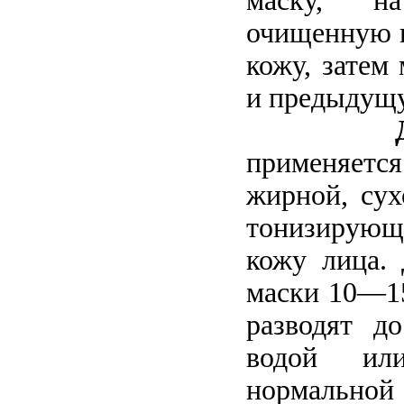
маску, на
очищенную 
кожу, затем
и предыдущ
применяетс
жирной, сух
тонизирую
кожу лица. 
маски 10—1
разводят д
водой ил
нормальной