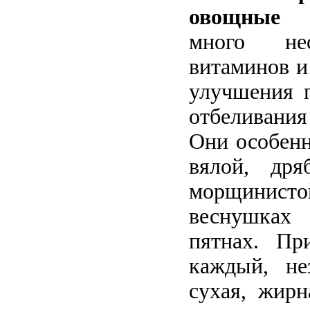
овощные 
много не
витаминов и
улучшения п
отбеливания
Они особенн
вялой, дря
морщинис
веснушка
пятнах. Пр
каждый, не
сухая, жирн