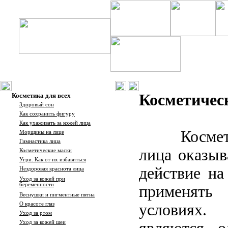
Косметичес
Косметика для всех
Здоровый сон
Как сохранить фигуру
Как ухаживать за кожей лица
Косме
Морщины на лице
Гимнастика лица
лица оказыв
Косметические маски
Угри
.
Как от их избавиться
действие на
Нездоровая краснота лица
Уход за кожей при
беременности
применя
Веснушки и пигментные пятна
О красоте глаз
условиях
Уход за ртом
Уход за кожей шеи