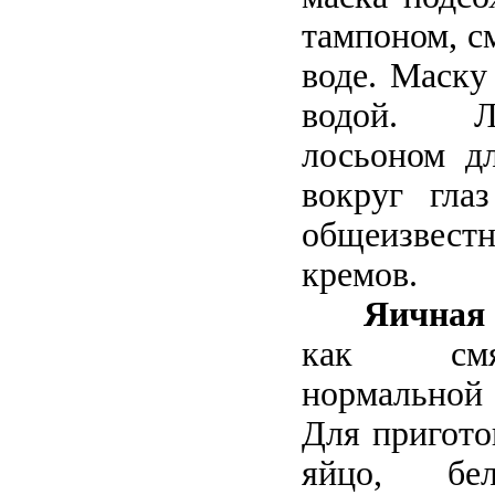
тампоном, с
воде. Маску
водой. Л
лосьоном д
вокруг гла
общеизвес
кремов.
Яичная
как смя
нормальной 
Для пригото
яйцо, б