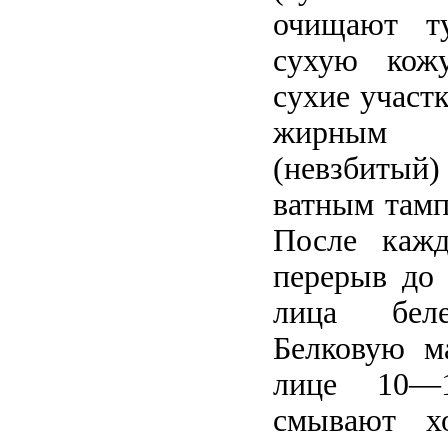
очищают т
сухую кож
сухие участ
жирным 
(невзбитый
ватным тамп
После кажд
перерыв до 
лица беле
Белковую м
лице 10—1
смывают х