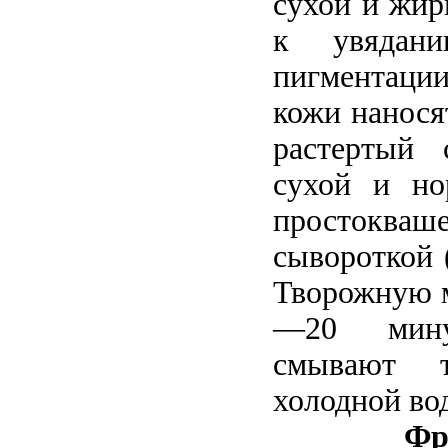
сухой и жир
к увядан
пигментаци
кожи нанося
растертый 
сухой и но
простокваш
сывороткой 
Творожную м
—20 мину
смывают т
холодной во
Фр