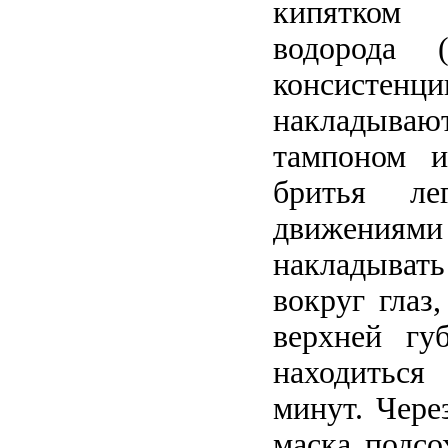
кипятком
водорода (
консистенци
накладываю
тампоном и
бритья ле
движениями 
накладыват
вокруг глаз
верхней гу
находитьс
минут. Чере
маска подсо