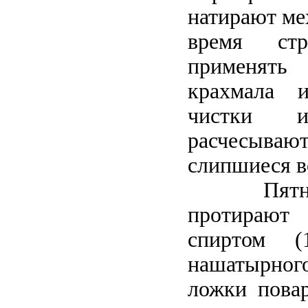
натирают мех
время стр
применять
крахмала 
чистки 
расчесыва
слипшиеся в
Пятн
протира
спиртом (
нашатырного
ложки по­ва