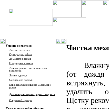
Чистка мех
Умение одеваться
Умение одеваться
Одежда для работы
Домашняя одежда
Влажну
О нарядных платьях
Универсальные платья женского
гардероба
(от дождя
Летняя одежда
Одежда для полных
встряхнуть
Как одеваться женщине маленького
роста
удалить о
Для женщин старше среднего возраста
Щетку реком
О мужской одежде
Уход за одеждой и обувью