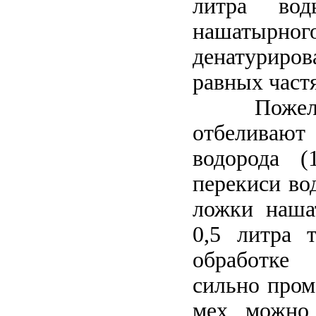
литра во
нашат
денатуриро
равных частя
Пожел
отбелив
водорода (
перекиси во
ложки наша
0,5 литра 
обработке 
сильно пром
мех можно 