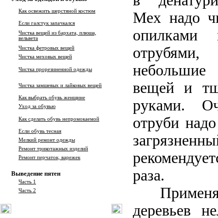
в денатури
Как освежить шерстяной костюм
Мех надо ч
Если галстук запачкался
опилками 
Чистка вещей из бархата, плюша,
вельвета
отрубями
Чистка фетровых вещей
Чистка меховых вещей
небольшие
Чистка прорезиненной одежды
вещей и тщ
Чистка замшевых и лайковых вещей
Как выбрать обувь женщине
руками. О
Уход за обувью
отруби надо
Как сделать обувь непромокаемой
Если обувь тесная
загряз
Мелкий ремонт одежды
Ремонт трикотажных изделий
рекомендует
Ремонт перчаток, варежек
раза.
Выведение пятен
Часть 1
Применя
Часть 2
деревьев не