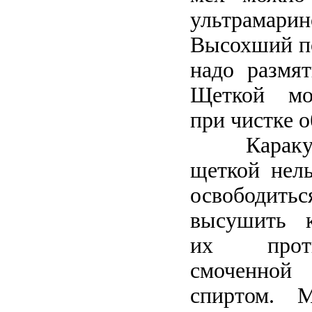
ультрамар
Высохший по
надо размят
Щеткой мо
при чистке 
Караку
щеткой нель
освободит
высушить к
их прот
смоченной 
спиртом. 