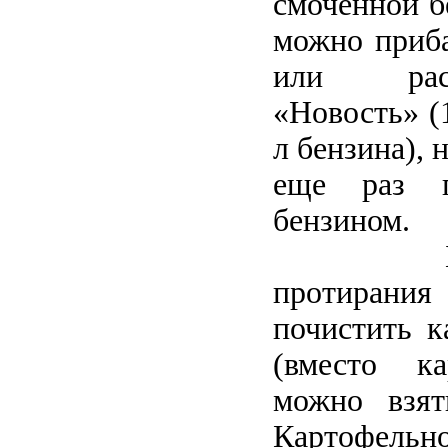
смоченной б
можно приба
или рас
«Новость» (
л бензина), 
еще раз п
бензином.
Б
протирания
почистить к
(вместо к
можно взят
Картофельно