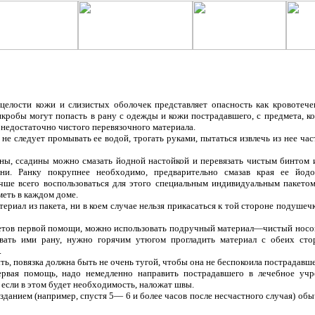
ти кожи и слизистых оболочек представляет опасность как кровотечение
икробы могут попасть в рану с одежды и кожи пострадавшего, с предмета, к
недостаточно чистого перевязочного материала.
 следует промывать ее водой, трогать руками, пытаться извлечь из нее час
ны, ссадины можно смазать йодной настойкой и перевязать чистым бинтом 
ни. Ранку покрупнее необходимо, предварительно смазав края ее йодо
чше всего воспользоваться для этого специальным индивидуальным пакето
меть в каждом доме.
ериал из пакета, ни в коем случае нельзя прикасаться к той стороне подушечк
етов первой помощи, можно использовать подручный материал—чистый носов
ывать ими рану, нужно горячим утюгом прогладить материал с обеих сто
.
ь, повязка должна быть не очень тугой, чтобы она не беспокоила пострадавше
ервая помощь, надо немедленно направить пострадавшего в лечебное уч
если в этом будет необходимость, наложат швы.
зданием (например, спустя 5— 6 и более часов после несчастного случая) о