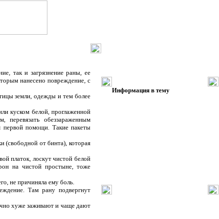
, так и загрязнение раны, ее
оторым нанесено повреждение, с
Информация в тему
тицы земли, одежды и тем более
или куском белой, проглаженной
м, перевязать обеззараженным
м первой помощи. Такие пакеты
и (свободной от бинта), которая
ой платок, лоскут чистой белой
рон на чистой простыне, тоже
го, не причиняла ему боль.
реждение. Там рану подвергнут
бычно хуже заживают и чаще дают