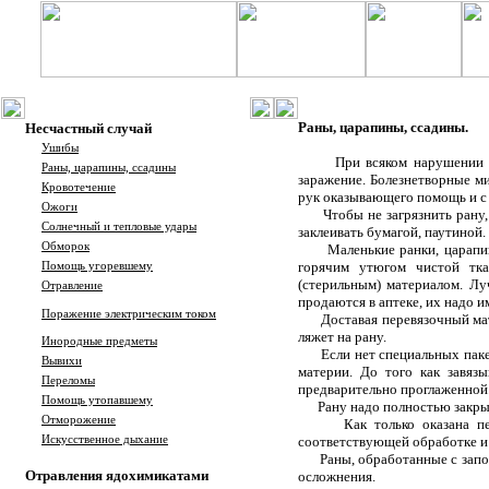
Раны, царапины, ссадины.
Несчастный случай
Ушибы
При всяком нарушении целос
Раны, царапины, ссадины
заражение. Болезнетворные м
Кровотечение
рук оказывающего помощь и с 
Ожоги
Чтобы не загрязнить рану, не
Солнечный и тепловые удары
заклеивать бумагой, паутиной.
Обморок
Маленькие ранки, царапи
горячим утюгом чистой тка
Помощь угоревшему
(стерильным) материалом. Лу
Отравление
продаются в аптеке, их надо и
Поражение электрическим током
Доставая перевязочный мат
ляжет на рану.
Инородные предметы
Если нет специальных пак
Вывихи
материи. До того как завяз
Переломы
предварительно проглаженной
Помощь утопавшему
Рану надо полностью закрыт
Отморожение
Как только оказана п
Искусственное дыхание
соответствующей обработке и 
Раны, обработанные с запо
Отравления ядохимикатами
осложнения.