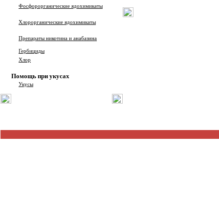
Фосфорорганические ядохимикаты
Хлорорганические ядохимикаты
Препараты никотина и анабазина
Гербициды
Хлор
Помощь при укусах
Укусы