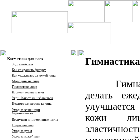
Гимнастика
Косметика для всех
Здоровый сон
Как сохранить фигуру
Как ухаживать за кожей лица
Гимн
Морщины на лице
Гимнастика лица
делать еже
Косметические маски
Угри
.
Как от их избавиться
улучшаетс
Нездоровая краснота лица
Уход за кожей при
беременности
кожи лиц
Веснушки и пигментные пятна
О красоте глаз
эластично
Уход за ртом
Уход за кожей шеи