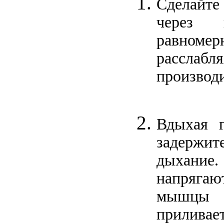
Сделайт
через
равноме
расслабл
производи
Вдыхая г
задержит
дыхан
напряга
мышцы
прилива