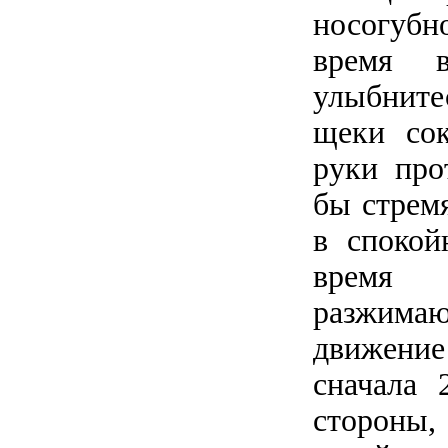
носогуб
время в
улыбните
щеки сок
руки про
бы стрем
в спокой
время 
разжима
движен
сначала 
стороны, 