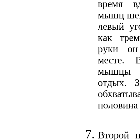
время в
мышц шеи
левый уг
как трем
руки он
месте. 
мышцы 
отдых. З
обхват
половина
Второй п