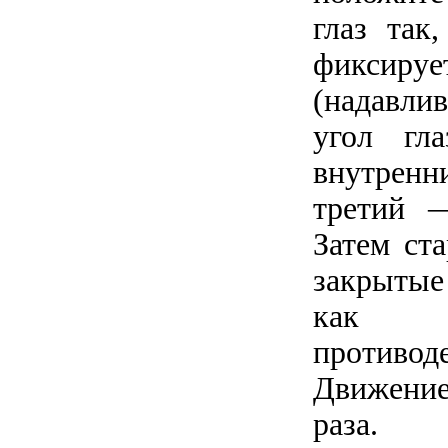
глаз так
фиксируе
(надавли
угол гл
внутренн
третий —
Затем ст
закрытые
как п
противод
Движени
раза. 