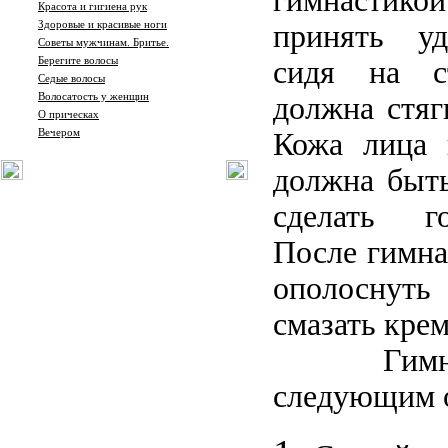
гимнастико
Красота и гигиена рук
Здоровые и красивые ноги
принять уд
Советы мужчинам. Бритье.
Берегите волосы
сидя на с
Седые волосы
Волосатость у женщин
должна стяг
О прическах
Вечером
Кожа лица 
должна быт
сделать г
После гимна
ополоснуть
смазать кре
Гимнасти
следующим 