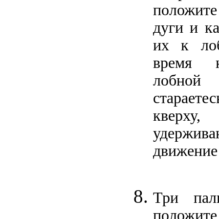
положит
дуги и к
их к ло
время к
лобно
стараете
кверх
удержива
движение 
Три пал
положите