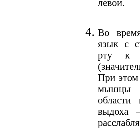
левой.
Во время
язык с с
рту к 
(значите
При этом
мышцы 
области
выдоха 
расслабля