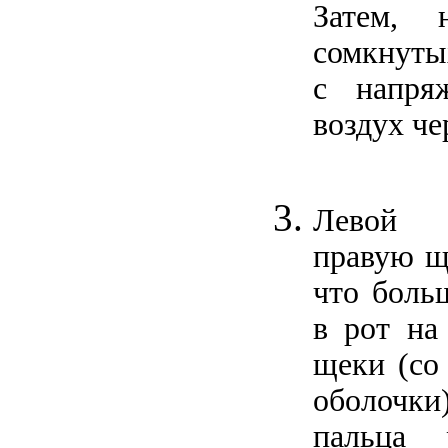
Затем, 
сомкнутых
с напря
воздух че
Левой р
правую щ
что боль
в рот на
щеки (со
оболочки
пальца 