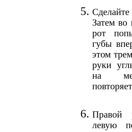
Сделайте
Затем во 
рот попы
губы впе
этом тре
руки угл
на мес
повторяет
Правой 
левую п